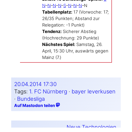
N
–
N
–
N
–
N
–
S
–
N
–
N
–
N
–N
Tabel­len­platz:
17 (Vor­wo­che: 17;
26/35 Punk­ten; Abstand zur
Rele­ga­tion: -1 Punkt)
Ten­denz:
Siche­rer Abstieg
(Hoch­rech­nung: 29 Punkte)
Nächs­tes Spiel:
Sams­tag, 26.
April, 15:30 Uhr, aus­wärts gegen
Mainz (7.)
20.04.2014 17:30
Tags:
1. FC Nürnberg
 · 
bayer leverkusen
· 
Bundesliga
Auf Mastodon teilen
Neue Technologien,
←