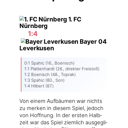
1. FC
Nürnberg
1:4
Bayer 04
Leverkusen
0:1 Spa­hic (16., Boenisch)
1:1 Plat­ten­hardt (26., direk­ter Freistoß)
1:2 Boe­nisch (48., Toprak)
1:3 Spa­hic (80., Son)
1:4 Hil­bert (87.)
Von einem Auf­bäu­men war nichts
zu mer­ken in die­sem Spiel, jedoch
von Hoff­nung. In der ers­ten Halb­
zeit war das Spiel ziem­lich aus­ge­gli­