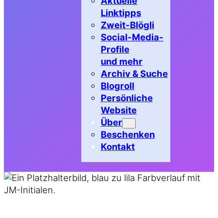
Aktuelle
Linktipps
Zweit-Blögli
Social-Media-
Profile
und mehr
Archiv & Suche
Blogroll
Persönliche
Website
Über
Beschenken
Kontakt