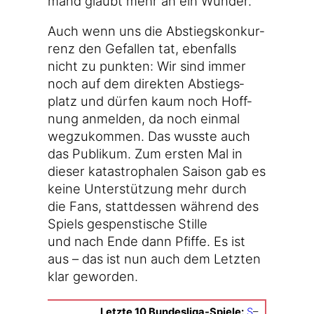
mand glaubt mehr an ein Wunder.
Auch wenn uns die Abstiegs­kon­kur­
renz den Gefal­len tat, eben­falls
nicht zu punk­ten: Wir sind immer
noch auf dem direk­ten Abstiegs­
platz und dür­fen kaum noch Hoff­
nung anmel­den, da noch ein­mal
weg­zu­kom­men. Das wuss­te auch
das Publi­kum. Zum ers­ten Mal in
die­ser kata­stro­pha­len Sai­son gab es
kei­ne Unter­stüt­zung mehr durch
die Fans, statt­des­sen wäh­rend des
Spiels gespens­ti­sche Stil­le
und nach Ende dann Pfif­fe. Es ist
aus – das ist nun auch dem Letz­ten
klar geworden.
Letz­te 10 Bundesliga-Spiele:
S
–