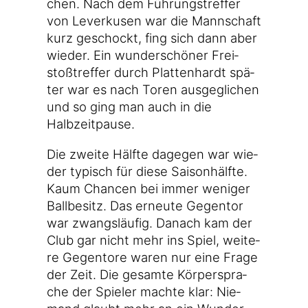
chen. Nach dem Füh­rungs­tref­fer
von Lever­ku­sen war die Mann­schaft
kurz geschockt, fing sich dann aber
wie­der. Ein wun­der­schö­ner Frei­
stoß­tref­fer durch Plat­ten­hardt spä­
ter war es nach Toren aus­ge­gli­chen
und so ging man auch in die
Halbzeitpause.
Die zwei­te Hälf­te dage­gen war wie­
der typisch für die­se Sai­son­hälf­te.
Kaum Chan­cen bei immer weni­ger
Ball­be­sitz. Das erneu­te Gegen­tor
war zwangs­läu­fig. Danach kam der
Club gar nicht mehr ins Spiel, wei­te­
re Gegen­to­re waren nur eine Fra­ge
der Zeit. Die gesam­te Kör­per­spra­
che der Spie­ler mach­te klar: Nie­