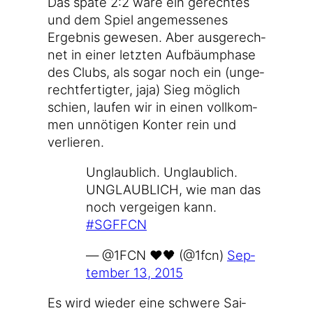
Das spä­te 2:2 wäre ein gerech­tes
und dem Spiel ange­mes­se­nes
Ergeb­nis gewe­sen. Aber aus­ge­rech­
net in einer letz­ten Auf­bäum­pha­se
des Clubs, als sogar noch ein (unge­
recht­fer­tig­ter, jaja) Sieg mög­lich
schien, lau­fen wir in einen voll­kom­
men unnö­ti­gen Kon­ter rein und
verlieren.
Unglaub­lich. Unglaub­lich.
UNGLAUBLICH, wie man das
noch ver­gei­gen kann.
#SGFFCN
— @1FCN ❤️🖤 (@1fcn)
Sep­
tem­ber 13, 2015
Es wird wie­der eine schwe­re Sai­