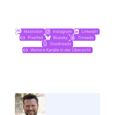
Du findest mich auch hier:
Mastodon
Instagram
LinkedIn
Pixelfed
Bluesky
Threads
Goodreads
Weitere Kanäle in der Übersicht
Weitere Profile im Fediverse: