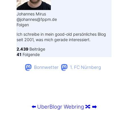
Johannes Mirus
@johannes@1ppm.de
Folgen
Ich schreibe in mein good-old persönliches Blog
seit 2001, was mich gerade interessiert.
2.439
Beiträge
41
Folgende
Bonnwetter
1. FC Nürnberg
⬅️
UberBlogr Webring
🔀
➡️