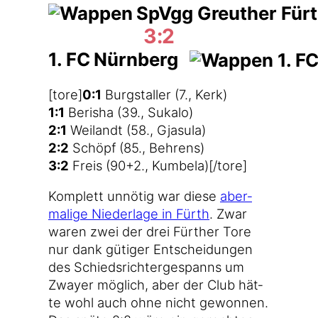
3:2
1. FC Nürnberg
[tore]
0:1
Burg­stal­ler (7., Kerk)
1:1
Beri­sha (39., Sukalo)
2:1
Wei­landt (58., Gjasula)
2:2
Schöpf (85., Behrens)
3:2
Freis (90+2., Kumbela)[/tore]
Kom­plett unnö­tig war die­se
aber­
ma­li­ge Nie­der­la­ge in Fürth
. Zwar
waren zwei der drei Für­ther Tore
nur dank güti­ger Ent­schei­dun­gen
des Schieds­rich­ter­ge­spanns um
Zway­er mög­lich, aber der Club hät­
te wohl auch ohne nicht gewon­nen.