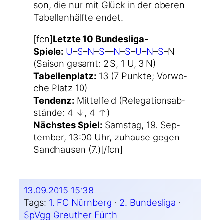
son, die nur mit Glück in der obe­ren
Tabel­len­hälf­te endet.
[fcn]
Letz­te 10 Bundesliga-
Spiele:
U
–
S
–
N
–
S
—
N
–
S
–
U
–
N
–
S
–N
(Sai­son gesamt: 2 S, 1 U, 3 N)
Tabel­len­platz:
13 (7 Punk­te; Vor­wo­
che Platz 10)
Ten­denz:
Mit­tel­feld (Rele­ga­ti­ons­ab­
stän­de: 4 ↓, 4 ↑)
Nächs­tes Spiel:
Sams­tag, 19. Sep­
tem­ber, 13:00 Uhr, zuhau­se gegen
Sand­hau­sen (7.)[/fcn]
13.09.2015 15:38
Tags:
1. FC Nürnberg
 · 
2. Bundesliga
 · 
SpVgg Greuther Fürth