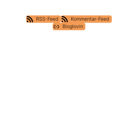
RSS-Feed
Kommentar-Feed
Bloglovin
IMPRESSUM
DATENSCHUTZERKLÄRUNG
COOKIE POLICY (EU)