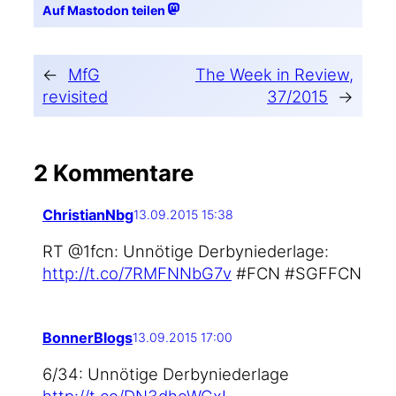
Auf Mastodon teilen
←
MfG
The Week in Review,
revisited
37/2015
→
2 Kommentare
ChristianNbg
13.09.2015 15:38
RT @1fcn: Unnö­ti­ge Der­by­nie­der­la­ge:
http://t.co/7RMFNNbG7v
#FCN #SGFFCN
BonnerBlogs
13.09.2015 17:00
6/34: Unnö­ti­ge Der­by­nie­der­la­ge