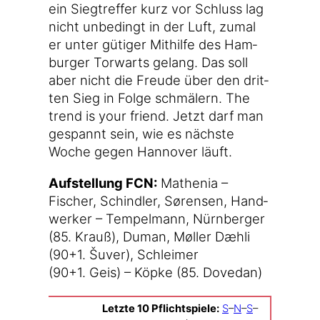
ein Sieg­tref­fer kurz vor Schluss lag
nicht unbe­dingt in der Luft, zumal
er unter güti­ger Mit­hil­fe des Ham­
bur­ger Tor­warts gelang. Das soll
aber nicht die Freu­de über den drit­
ten Sieg in Fol­ge schmä­lern. The
trend is your fri­end. Jetzt darf man
gespannt sein, wie es nächs­te
Woche gegen Han­no­ver läuft.
Auf­stel­lung FCN:
Mathe­nia –
Fischer, Schind­ler, Søren­sen, Hand­
wer­ker – Tem­pel­mann, Nürn­ber­ger
(85. Krauß), Duman, Møl­ler Dæh­li
(90+1. Šuver), Schlei­mer
(90+1. Geis) – Köp­ke (85. Dovedan)
Letz­te 10 Pflicht­spie­le:
S
–
N
–
S
–