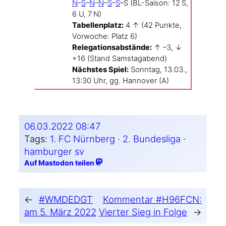
N
–
S
–
N
–
N
–
S
–
S
–S (BL-Saison: 12 S,
6 U, 7 N)
Tabel­len­platz:
4 ↑ (42 Punk­te,
Vor­wo­che: Platz 6)
Rele­ga­ti­ons­ab­stän­de:
↑ –3, ↓
+16 (Stand Sams­tag­abend)
Nächs­tes Spiel:
Sonn­tag, 13.03.,
13:30 Uhr, gg. Han­no­ver (A)
06.03.2022 08:47
Tags:
1. FC Nürnberg
 · 
2. Bundesliga
 · 
hamburger sv
Auf Mastodon teilen
←
#WMDEDGT
Kommentar #H96FCN:
am 5. März 2022
Vierter Sieg in Folge
→