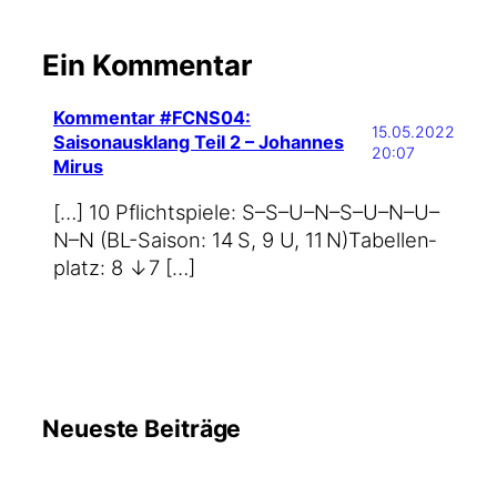
Ein Kommentar
Kommentar #FCNS04:
15.05.2022
Saisonausklang Teil 2 – Johannes
20:07
Mirus
[…] 10 Pflicht­spie­le: S–S–U–N–S–U–N–U–
N–N (BL-Saison: 14 S, 9 U, 11 N)Tabel­len­
platz: 8 ↓7 […]
Neueste Beiträge