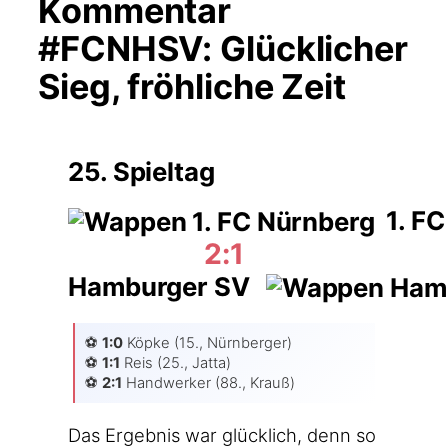
Kommentar
#FCNHSV: Glücklicher
Sieg, fröhliche Zeit
25. Spieltag
1. FC
2:1
Hamburger SV
⚽️
1:0
Köp­ke (15., Nürn­ber­ger)
⚽️
1:1
Reis (25., Jat­ta)
⚽️
2:1
Hand­wer­ker (88., Krauß)
Das Ergeb­nis war glück­lich, denn so