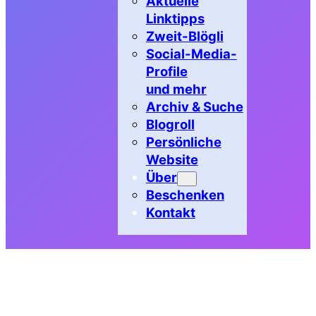
Aktuelle
Linktipps
Zweit-Blögli
Social-Media-
Profile
und mehr
Archiv & Suche
Blogroll
Persönliche
Website
Über
Beschenken
Kontakt