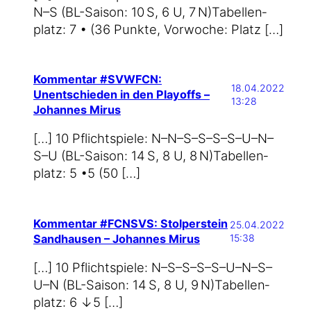
N–S (BL-Saison: 10 S, 6 U, 7 N)Tabel­len­
platz: 7 • (36 Punk­te, Vor­wo­che: Platz […]
Kommentar #SVWFCN:
18.04.2022
Unentschieden in den Playoffs –
13:28
Johannes Mirus
[…] 10 Pflicht­spie­le: N–N–S–S–S–S–U–N–
S–U (BL-Saison: 14 S, 8 U, 8 N)Tabel­len­
platz: 5 •5 (50 […]
Kommentar #FCNSVS: Stolperstein
25.04.2022
Sandhausen – Johannes Mirus
15:38
[…] 10 Pflicht­spie­le: N–S–S–S–S–U–N–S–
U–N (BL-Saison: 14 S, 8 U, 9 N)Tabel­len­
platz: 6 ↓5 […]