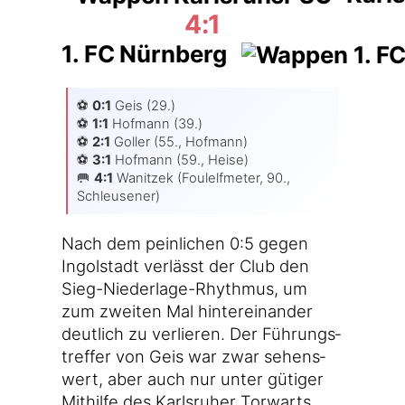
4:1
1. FC Nürnberg
⚽️
0:1
Geis (29.)
⚽️
1:1
Hof­mann (39.)
⚽️
2:1
Gol­ler (55., Hof­mann)
⚽️
3:1
Hof­mann (59., Hei­se)
🥅
4:1
Wanit­zek (Foul­elf­me­ter, 90.,
Schleusener)
Nach dem pein­li­chen 0:5 gegen
Ingol­stadt ver­lässt der Club den
Sieg-Niederlage-Rhythmus, um
zum zwei­ten Mal hin­ter­ein­an­der
deut­lich zu ver­lie­ren. Der Füh­rungs­
tref­fer von Geis war zwar sehens­
wert, aber auch nur unter güti­ger
Mit­hil­fe des Karls­ru­her Tor­warts