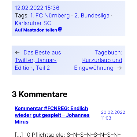
12.02.2022 15:36
Tags:
1. FC Nürnberg
 · 
2. Bundesliga
 · 
Karlsruher SC
Auf Mastodon teilen
←
Das Beste aus
Tagebuch:
Twitter, Januar-
Kurzurlaub und
Edition, Teil 2
Eingewöhnung
→
3 Kommentare
Kommentar #FCNREG: Endlich
20.02.2022
wieder gut gespielt – Johannes
11:03
Mirus
[…] 10 Pflicht­spie­le: S–N–S–N–S–N–S–N–