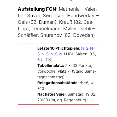
Auf­stel­lung FCN:
Mathe­nia – Valen­
ti­ni, Suver, Søren­sen, Hand­wer­ker –
Geis (62. Duman), Krauß (82. Cas­
trop), Tem­pel­mann, Møl­ler Dæh­li –
Schäff­ler, Shura­nov (62. Dovedan)
Letz­te 10 Pflicht­spie­le:
N
–
S
–
N
–
S
–
N
–
S
–
N
–
S
–
N
–N (BL-Saison: 9 S,
6 U, 7 N)
Tabel­len­platz:
7 • (33 Punk­te,
Vor­wo­che: Platz 7) (Stand Sams­
tag­nach­mit­tag)
Rele­ga­ti­ons­ab­stän­de:
↑ –6, ↓
+13
Nächs­tes Spiel:
Sams­tag, 19.02.,
20:30 Uhr, gg. Regens­burg (H)