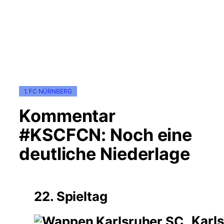
1. FC NÜRNBERG
Kommentar
#KSCFCN: Noch eine
deutliche Niederlage
22. Spieltag
Karls