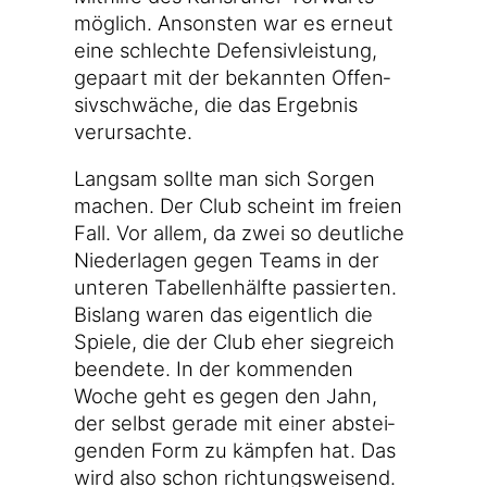
mög­lich. Ansons­ten war es erneut
eine schlech­te Defen­siv­leis­tung,
gepaart mit der bekann­ten Offen­
siv­schwä­che, die das Ergeb­nis
verursachte.
Lang­sam soll­te man sich Sor­gen
machen. Der Club scheint im frei­en
Fall. Vor allem, da zwei so deut­li­che
Nie­der­la­gen gegen Teams in der
unte­ren Tabel­len­hälf­te pas­sier­ten.
Bis­lang waren das eigent­lich die
Spie­le, die der Club eher sieg­reich
been­de­te. In der kom­men­den
Woche geht es gegen den Jahn,
der selbst gera­de mit einer abstei­
gen­den Form zu kämp­fen hat. Das
wird also schon richtungsweisend.