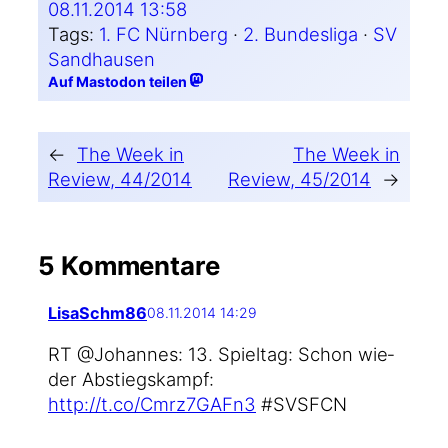
08.11.2014 13:58
Tags:
1. FC Nürnberg
 · 
2. Bundesliga
 · 
SV
Sandhausen
Auf Mastodon teilen
←
The Week in
The Week in
Review, 44/2014
Review, 45/2014
→
5 Kommentare
LisaSchm86
08.11.2014 14:29
RT @Johannes: 13. Spiel­tag: Schon wie­
der Abstiegs­kampf:
http://t.co/Cmrz7GAFn3
#SVSFCN