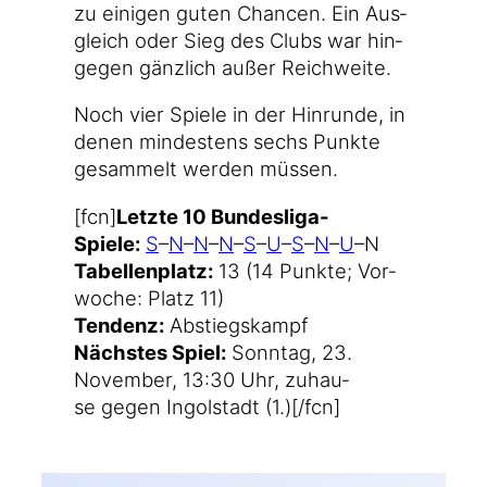
zu eini­gen guten Chan­cen. Ein Aus­
gleich oder Sieg des Clubs war hin­
ge­gen gänz­lich außer Reichweite.
Noch vier Spie­le in der Hin­run­de, in
denen min­des­tens sechs Punk­te
gesam­melt wer­den müssen.
[fcn]
Letz­te 10 Bundesliga-
Spiele:
S
–
N
–
N
–
N
–
S
–
U
–
S
–
N
–
U
–N
Tabel­len­platz:
13 (14 Punk­te; Vor­
wo­che: Platz 11)
Ten­denz:
Abstiegskampf
Nächs­tes Spiel:
Sonn­tag, 23.
Novem­ber, 13:30 Uhr, zuhau­
se gegen Ingol­stadt (1.)[/fcn]