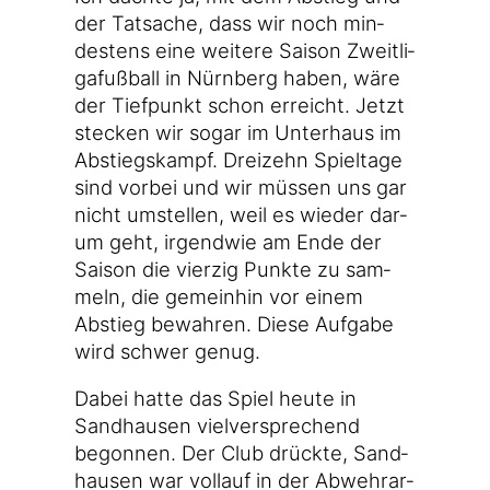
der Tat­sa­che, dass wir noch min­
des­tens eine wei­te­re Sai­son Zweit­li­
ga­fuß­ball in Nürn­berg haben, wäre
der Tief­punkt schon erreicht. Jetzt
ste­cken wir sogar im Unter­haus im
Abstiegs­kampf. Drei­zehn Spiel­ta­ge
sind vor­bei und wir müs­sen uns gar
nicht umstel­len, weil es wie­der dar­
um geht, irgend­wie am Ende der
Sai­son die vier­zig Punk­te zu sam­
meln, die gemein­hin vor einem
Abstieg bewah­ren. Die­se Auf­ga­be
wird schwer genug.
Dabei hat­te das Spiel heu­te in
Sand­hau­sen viel­ver­spre­chend
begon­nen. Der Club drück­te, Sand­
hau­sen war voll­auf in der Abwehr­ar­