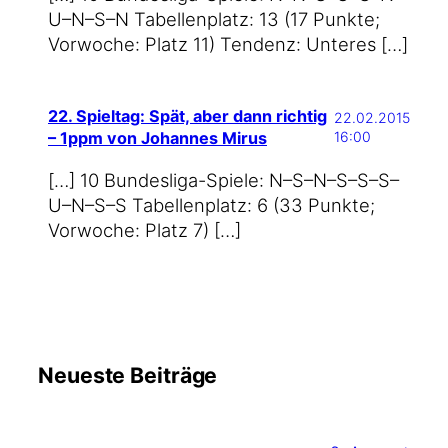
U–N–S–N Tabel­len­platz: 13 (17 Punk­te;
Vor­wo­che: Platz 11) Ten­denz: Unteres […]
22. Spieltag: Spät, aber dann richtig
22.02.2015
– 1ppm von Johannes Mirus
16:00
[…] 10 Bundesliga-Spiele: N–S–N–S–S–S–
U–N–S–S Tabel­len­platz: 6 (33 Punk­te;
Vor­wo­che: Platz 7) […]
Neueste Beiträge