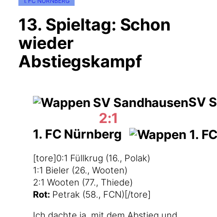
1. FC NÜRNBERG
13. Spieltag: Schon
wieder
Abstiegskampf
SV S
2:1
1. FC Nürnberg
[tore]0:1 Füll­krug (16., Polak)
1:1 Bie­ler (26., Wooten)
2:1 Woo­ten (77., Thiede)
Rot:
Petrak (58., FCN)[/tore]
Ich dach­te ja, mit dem Abstieg und