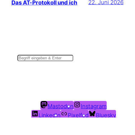
22. Juni 2026
Das AT-Protokoll und ich
Suchen
Du findest mich auch hier:
Mastodon
Instagram
LinkedIn
Pixelfed
Bluesky
Threads
Goodreads
Weitere Kanäle in der