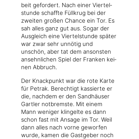
beit gefor­dert. Nach einer Vier­tel­
stun­de schaff­te Füll­krug bei der
zwei­ten gro­ßen Chan­ce ein Tor. Es
sah alles ganz gut aus. Sogar der
Aus­gleich eine Vier­tel­stun­de spä­ter
war zwar sehr unnö­tig und
unschön, aber tat dem ansons­ten
ansehn­li­chen Spiel der Fran­ken kei­
nen Abbruch.
Der Knack­punkt war die rote Kar­te
für Petrak. Berech­tigt kas­sier­te er
die, nach­dem er den Sand­häu­ser
Gart­ler not­brems­te. Mit einem
Mann weni­ger klin­gel­te es dann
schon fast mit Ansa­ge im Tor. Weil
dann alles nach vor­ne gewor­fen
wur­de, kamen die Gast­ge­ber noch