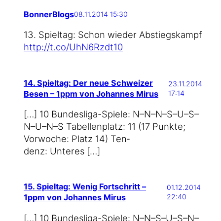
BonnerBlogs
08.11.2014 15:30
13. Spiel­tag: Schon wie­der Abstiegs­kampf
http://t.co/UhN6Rzdt10
14. Spieltag: Der neue Schweizer
23.11.2014
Besen – 1ppm von Johannes Mirus
17:14
[…] 10 Bundesliga-Spiele: N–N–N–S–U–S–
N–U–N–S Tabel­len­platz: 11 (17 Punk­te;
Vor­wo­che: Platz 14) Ten­
denz: Unteres […]
15. Spieltag: Wenig Fortschritt –
01.12.2014
1ppm von Johannes Mirus
22:40
[…] 10 Bundesliga-Spiele: N–N–S–U–S–N–