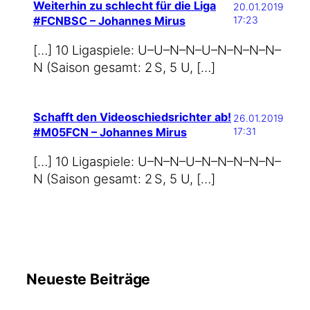
Weiterhin zu schlecht für die Liga
20.01.2019
#FCNBSC – Johannes Mirus
17:23
[…] 10 Liga­spie­le: U–U–N–N–U–N–N–N–N–
N (Sai­son gesamt: 2 S, 5 U, […]
Schafft den Videoschiedsrichter ab!
26.01.2019
#M05FCN – Johannes Mirus
17:31
[…] 10 Liga­spie­le: U–N–N–U–N–N–N–N–N–
N (Sai­son gesamt: 2 S, 5 U, […]
Neueste Beiträge