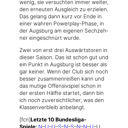
wenig, sie ver­such­ten immer wei­ter,
den erneu­ten Aus­gleich zu erzie­len.
Das gelang dann kurz vor Ende in
einer wah­ren Powerplay-Phase, in
der Augs­burg am eige­nen Sech­zeh­
ner ein­ge­schnürt wurde.
Zwei von erst drei Aus­wärts­to­ren in
die­ser Sai­son. Das ist schon gut und
ein Punkt in Augs­burg ist bes­ser als
gar kei­ner. Wenn der Club sich noch
bes­ser zusam­men­rei­ßen kann und
das muti­ge Offen­siv­spiel schon in
der ers­ten Hälf­te star­tet, dann bin
ich
noch
zuver­sicht­li­cher, was den
Klas­sen­ver­bleib anbelangt.
[fcn]
Letz­te 10 Bundesliga-
Spiele:
N
–
U
–
U
–
S
–
N
–
S
–
N
–
N
–
U
–U