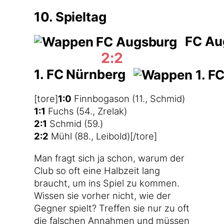
10. Spieltag
FC Au
2:2
1. FC Nürnberg
[tore]
1:0
Finn­bo­gason (11., Schmid)
1:1
Fuchs (54., Zrelak)
2:1
Schmid (59.)
2:2
Mühl (88., Leibold)[/tore]
Man fragt sich ja schon, war­um der
Club so oft eine Halb­zeit lang
braucht, um ins Spiel zu kom­men.
Wis­sen sie vor­her nicht, wie der
Geg­ner spielt? Tref­fen sie nur zu oft
die fal­schen Annah­men und müs­sen