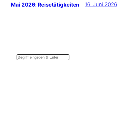
16. Juni 2026
Mai 2026: Reisetätigkeiten
Suchen
Du findest mich auch hier:
Mastodon
Instagram
LinkedIn
Pixelfed
Bluesky
Threads
Goodreads
Weitere Kanäle in der Übersicht