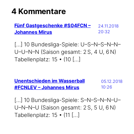
4 Kommentare
Fünf Gastgeschenke #S04FCN –
24.11.2018
Johannes Mirus
20:32
[…] 10 Bundesliga-Spiele: U–S–N–S–N–N–
U–U–N–N (Sai­son gesamt: 2 S, 4 U, 6 N)
Tabel­len­platz: 15 • (10 […]
Unentschieden im Wasserball
05.12.2018
#FCNLEV – Johannes Mirus
10:26
[…] 10 Bundesliga-Spiele: S–N–S–N–N–U–
U–N–N–U (Sai­son gesamt: 2 S, 5 U, 6 N)
Tabel­len­platz: 15 • (11 […]