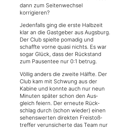
dann zum Sei­ten­wech­sel
korrigieren?
Jeden­falls ging die ers­te Halb­zeit
klar an die Gast­ge­ber aus Augs­burg.
Der Club spiel­te poma­dig und
schaff­te vor­ne qua­si nichts. Es war
sogar Glück, dass der Rück­stand
zum Pau­sen­tee nur 0:1 betrug.
Völ­lig anders die zwei­te Hälf­te. Der
Club kam mit Schwung aus der
Kabi­ne und konn­te auch nur neun
Minu­ten spä­ter schon den Aus­
gleich fei­ern. Der erneu­te Rück­
schlag durch (schon wie­der) einen
sehens­wer­ten direk­ten Frei­stoß­
tref­fer ver­un­si­cher­te das Team nur