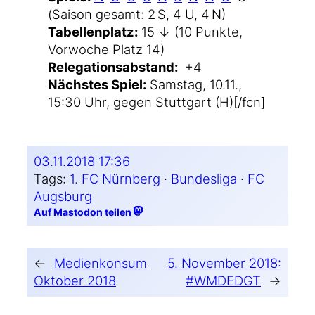
(Sai­son gesamt: 2 S, 4 U, 4 N)
Tabel­len­platz:
15 ↓ (10 Punk­te,
Vor­wo­che Platz 14)
Rele­ga­ti­ons­ab­stand:
+4
Nächs­tes Spiel:
Sams­tag, 10.11.,
15:30 Uhr, gegen Stutt­gart (H)[/fcn]
03.11.2018 17:36
Tags:
1. FC Nürnberg
 · 
Bundesliga
 · 
FC
Augsburg
Auf Mastodon teilen
←
Medienkonsum
5. November 2018:
Oktober 2018
#WMDEDGT
→